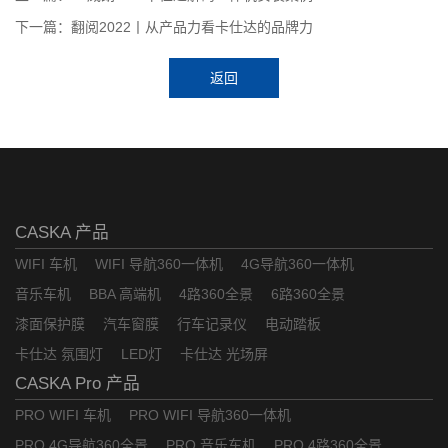
下一篇：翻阅2022丨从产品力看卡仕达的品牌力
返回
CASKA 产品
WIFI 车机
WIFI 导航360一体机
4G导航360一体机
音乐车机
BBA 高端机
4路360全景
6路360全景
漆面保护膜
汽车窗膜
行车记录仪
电动踏板
卡仕达 氛围灯
LED灯
卡仕达 光场屏
CASKA Pro 产品
PRO WIFI 车机
PRO WIFI 导航360一体机
PRO 4G导航360全景
PRO 音乐车机
PRO 4路360全景