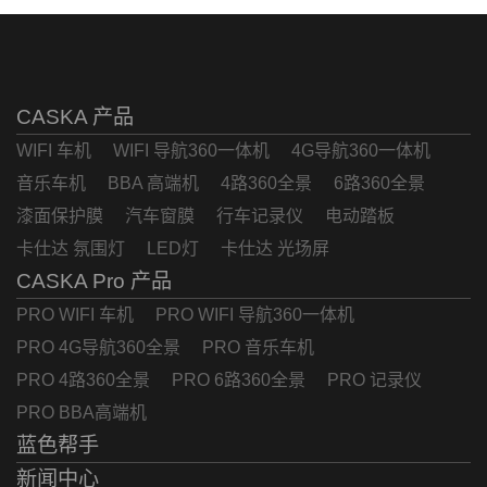
CASKA 产品
WIFI 车机
WIFI 导航360一体机
4G导航360一体机
音乐车机
BBA 高端机
4路360全景
6路360全景
漆面保护膜
汽车窗膜
行车记录仪
电动踏板
卡仕达 氛围灯
LED灯
卡仕达 光场屏
CASKA Pro 产品
PRO WIFI 车机
PRO WIFI 导航360一体机
PRO 4G导航360全景
PRO 音乐车机
PRO 4路360全景
PRO 6路360全景
PRO 记录仪
PRO BBA高端机
蓝色帮手
新闻中心