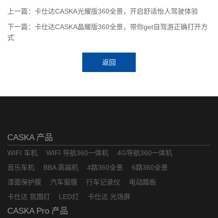
上一篇：卡仕达CASKA光耀版360全景，开启舒适怡人驾驶体验
下一篇：卡仕达CASKA晶耀版360全景，带你get自驾游正确打开方
式
返回
CASKA 产品
WIFI 车机
WIFI 导航360一体机
4G导航360一体机
音乐车机
BBA 高端机
4路360全景
6路360全景
漆面保护膜
汽车窗膜
行车记录仪
电动踏板
卡仕达 氛围灯
LED灯
卡仕达 光场屏
CASKA Pro 产品