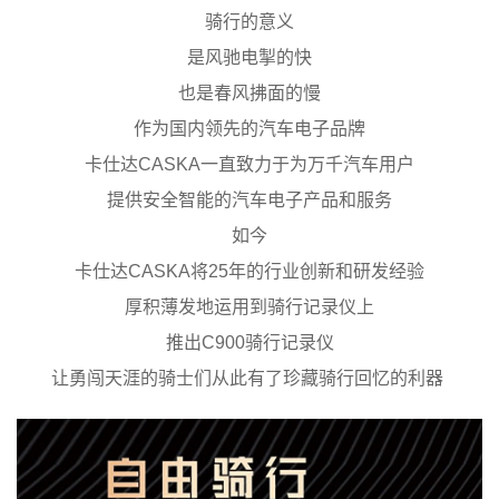
骑行的意义
是风驰电掣的快
也是春风拂面的慢
作为国内领先的汽车电子品牌
卡仕达CASKA一直致力于为万千汽车用户
提供安全智能的汽车电子产品和服务
如今
卡仕达CASKA将25年的行业创新和研发经验
厚积薄发地运用到骑行记录仪上
推出C900骑行记录仪
让勇闯天涯的骑士们从此有了珍藏骑行回忆的利器