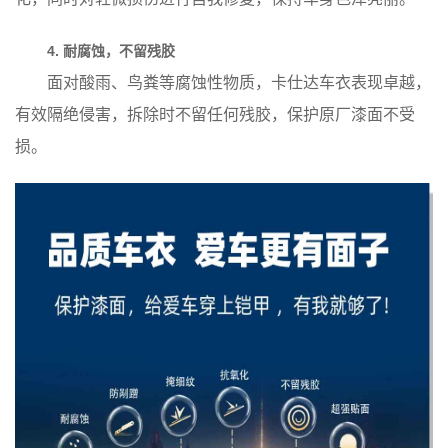
4. 耐腐蚀，不留残胶
面对酸雨、鸟粪等腐蚀性物质，卡仕达车衣表现卓越，
有效隔绝侵害，拆除时不留任何残胶，保护原厂漆面不受
损。