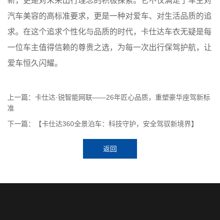
新，更是对未来出行理念的积极探索。它不仅满足了车主对
汽车美容的高标准要求，更是一种对爱车、对生活品质的追
求。在这个追求个性化与品质的时代，卡仕达车衣无疑是每
一位车主值得信赖的尊贵之选，为每一次出行保驾护航，让
爱车恒久闪耀。
上一篇：卡仕达·锐智能网联——26年匠心品质，重塑豪华座驾新标
准
下一篇：【卡仕达360全景泊车：科技守护，安全驾驭新境界】
返回