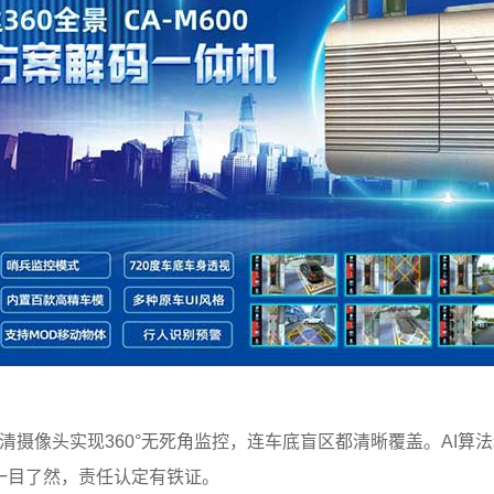
清摄像头实现360°无死角监控，连车底盲区都清晰覆盖。AI
一目了然，责任认定有铁证。