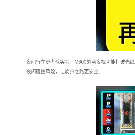
夜间行车更考验实力，
M600
超清夜视
功能打破光线
夜间碰撞风险
，让晚归之路更安全。