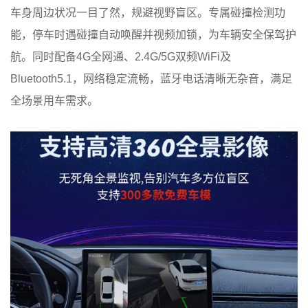
车身周边状况一目了然，规避视野盲区。专属碰撞检测功
能，停车时遇碰撞自动唤醒并视频加锁，为车辆安全保驾护
航。同时配备4G全网通、2.4G/5G双频WiFi及
Bluetooth5.1，网络稳定流畅，蓝牙电话清晰无杂音，满足
全场景用车需求。