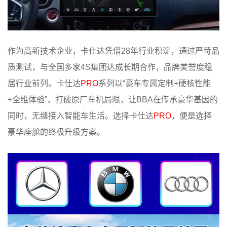
作为高新技术企业，卡仕达凭借28年行业积淀，通过严苛品
质测试，与全国多家4S集团达成长期合作，品牌美誉度稳
居行业前列。卡仕达
PRO
系列以“豪车专属定制+硬核性能
+全维体验”，打破原厂车机局限，让BBA在传承豪华基因的
同时，无缝接入智能车生活。选择卡仕达
PRO
，便是选择
豪华座舱的终极升级方案。