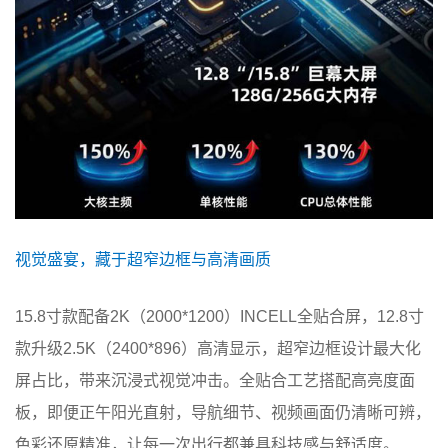
视觉盛宴，藏于超窄边框与高清画质
15.8寸款配备2K（2000*1200）INCELL全贴合屏，12.8寸
款升级2.5K（2400*896）高清显示，超窄边框设计最大化
屏占比，带来沉浸式视觉冲击。全贴合工艺搭配高亮度面
板，即便正午阳光直射，导航细节、视频画面仍清晰可辨，
色彩还原精准，让每一次出行都兼具科技感与舒适度。