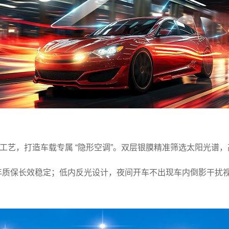
膜工艺，打造车载专属 “隐形空调”。双层银膜精准筛选太阳光
年质保长效稳定；低内反光设计，夜间开车不出现车内倒影干扰视