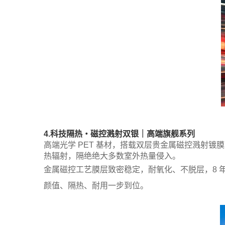
4.科技隔热・磁控溅射双银｜高端旗舰系列
高端光学 PET 基材，搭载双层贵金属磁控溅射镀
热辐射，隔绝绝大多数室外热量侵入。
金属磁控工艺膜层致密稳定，耐氧化、不脱层，8 
颜值、隔热、耐用一步到位。