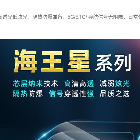
高透光低眩光，隔热防爆兼备，5G/ETC/ 导航信号无阻隔，