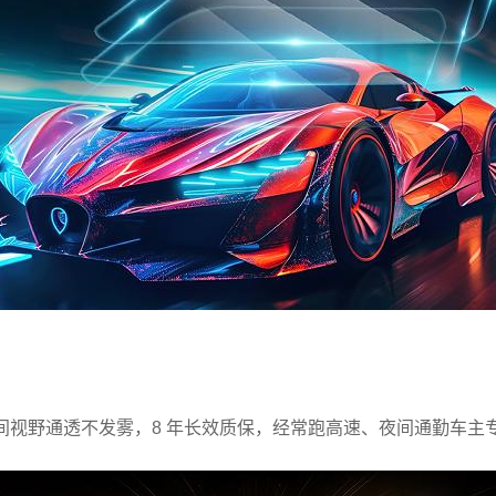
夜间视野通透不发雾，8 年长效质保，经常跑高速、夜间通勤车