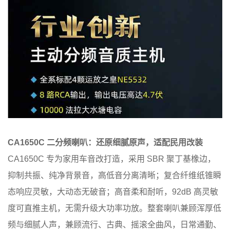
CA1650C 二分频喇叭：还原细腻原声，适配民用改装
CA1650C 专为家用车音改打造，采用 SBR 聚丁基橡边，
抑制共振、纯净背景音，高低音分离清晰；复合纤维纸锥瞬
态响应灵敏，大动态无破音；高音柔和耐听，92dB 高灵敏
度可直推主机，无需升级大功率功放。整套喇叭兼顾浑厚低
频与细腻人声，兼顾流行、古典、摇滚全曲风，日常通勤、