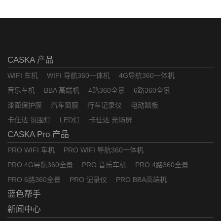
CASKA 产品
WIFI 车机
WIFI 导航360一体机
4G导航360一体机
音乐车机
BBA 高端机
4路360全景
6路360全景
漆面保护膜
汽车窗膜
行车记录仪
电动踏板
卡仕达 氛围灯
LED灯
卡仕达 光场屏
CASKA Pro 产品
PRO WIFI 车机
PRO WIFI 导航360一体机
PRO 4G导航360全景
PRO 音乐车机
PRO 4路360全景
PRO 6路360全景
PRO 记录仪
PRO BBA高端机
蓝色帮手
新闻中心