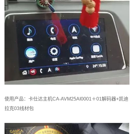
使用产品：卡仕达主机CA-AVM25AI0001＋01解码器+凯迪
拉克03线材包