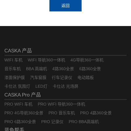
返回
CASKA 产品
WIFI 车机
WIFI 导航360一体机
4G导航360一体机
音乐车机
BBA 高端机
4路360全景
6路360全景
漆面保护膜
汽车窗膜
行车记录仪
电动踏板
卡仕达 氛围灯
LED灯
卡仕达 光场屏
CASKA Pro 产品
PRO WIFI 车机
PRO WIFI 导航360一体机
PRO 4G导航360全景
PRO 音乐车机
PRO 4路360全景
PRO 6路360全景
PRO 记录仪
PRO BBA高端机
蓝色帮手