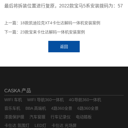
最后将拆装位置进行复原，2022款宝马5系安装拨码为：57
上一篇：18款凯迪拉克XT4卡仕达解码一体机安装案例
下一篇：23款宝来卡仕达解码一体机安装案例
返回
CASKA 产品
WIFI 车机
WIFI 导航360一体机
4G导航360一体机
音乐车机
BBA 高端机
4路360全景
6路360全景
漆面保护膜
汽车窗膜
行车记录仪
电动踏板
卡仕达 氛围灯
LED灯
卡仕达 光场屏