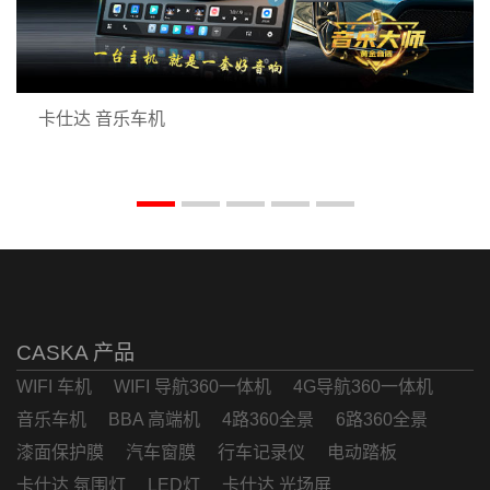
卡仕达 音乐车机
CASKA 产品
WIFI 车机
WIFI 导航360一体机
4G导航360一体机
音乐车机
BBA 高端机
4路360全景
6路360全景
漆面保护膜
汽车窗膜
行车记录仪
电动踏板
卡仕达 氛围灯
LED灯
卡仕达 光场屏