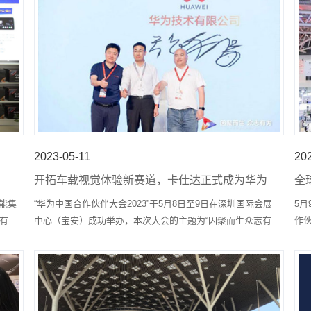
2023-05-11
20
开拓车载视觉体验新赛道，卡仕达正式成为华为
全
合作伙伴
伴
才能集
“华为中国合作伙伴大会2023”于5月8日至9日在深圳国际会展
5月
有
中心（宝安）成功举办，本次大会的主题为“因聚而生众志有
作
为”，旨在为来自全国各个领域的16000家合作伙伴企业提供
作
一个面对面交流、合作机会。作为华为的合作伙伴、汽车电
光
子龙头企业的卡仕达，本次也受邀参会。
销