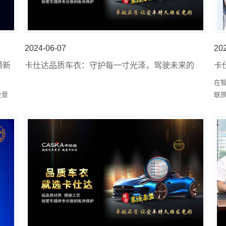
2024-06-07
20
领新
卡仕达品质车衣：守护每一寸光泽，驾驶未来的
卡
尊贵之选
座
在
全景
联
次出
迪
能
的