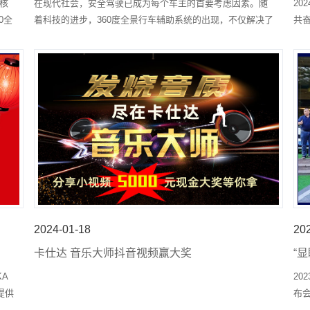
核
在现代社会，安全驾驶已成为每个车主的首要考虑因素。随
20
0全
着科技的进步，360度全景行车辅助系统的出现，不仅解决了
共
长期以来困扰驾驶员的视线盲区问题，还在多种实际应用场
次
景中展现了无可比拟的优势，使其成为众多车主升级汽车安
的
全配置的首选。
2024-01-18
20
卡仕达 音乐大师抖音视频赢大奖
“
锁
KA
20
提供
布
潮