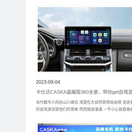
2023-09-04
卡仕达CASKA晶耀版360全景，带你get自驾
确打开方式
当代都市人向往山川湖泊 渴望在大自然获得自由感 说走
的自驾游深受他们的青睐 然而旅途漫漫 一不小心就容易
不断 装备够好才能一路无忧 卡仕达CASKA晶耀版360 3
景一体机 助你轻松出行