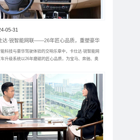
24-05-31
仕达·锐智能网联——26年匠心品质，重塑豪华
驾新标准
智能科技与豪华驾驶体验的交响乐章中，卡仕达·锐智能网
原车升级系统以26年磨砺的匠心品质，为宝马、奔驰、奥
、雷克萨斯、保时捷等百余款尊贵车型带来前所未有的智
升级。这不是一次简单的技术叠加，而是驾驶艺术与科技
深度融合，让每一次出行都成为享受的开始