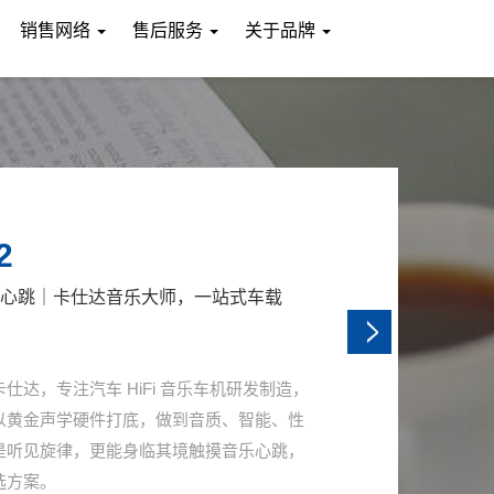
销售网络
售后服务
关于品牌
7
ASKA PRO守护出行安全
、夜间泊车、窄路会车都是藏在路面的安全
速、山区路段，视线遮挡极易引发剐蹭事
年的老牌品牌，广东卡仕达 CASKA Pro
出 CAPRO-M600 CMS 全域全景驾驶辅