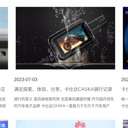
节
2023-07-03
20
游正
满足探索、体验、分享，卡仕达CASKA骑行记录
卡
仪C900陪你勇闯天涯
驶
就走
骑行的意义 是风驰电掣的快 也是春风拂面的慢 作为国内领先
每
麻烦
的汽车电子品牌 卡仕达CASKA一直致力于为万千汽车用户
卡仕
D全
新