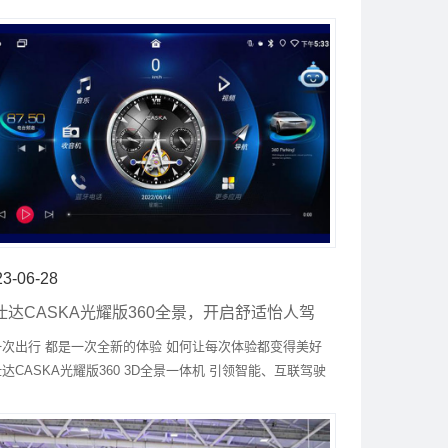
点。
23-06-28
仕达CASKA光耀版360全景，开启舒适怡人驾
体验
一次出行 都是一次全新的体验 如何让每次体验都变得美好
达CASKA光耀版360 3D全景一体机 引领智能、互联驾驶
潮流 以出行排面担当 开启舒适怡人的出行时光