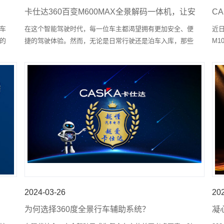
卡仕达360百变M600MAX全景解码一体机，让安
C
全无死角，护航每一程
的
车
在这个智能驾驶时代，每一位车主都渴望拥有更加安全、便
​近
的
捷的驾驶体验。然而，无论是日常行驶还是泊车入库，那些
M
完
难以观察的盲区总是让人提心吊胆，一不小心就可能造成刮
品
的
擦或碰撞。想要告别盲区带来的困扰，你的车载显示器需要
本
加装一台卡仕达360百变M600MAX全景解码一体机。
2024-03-26
20
为何选择360度全景行车辅助系统？
凝
心