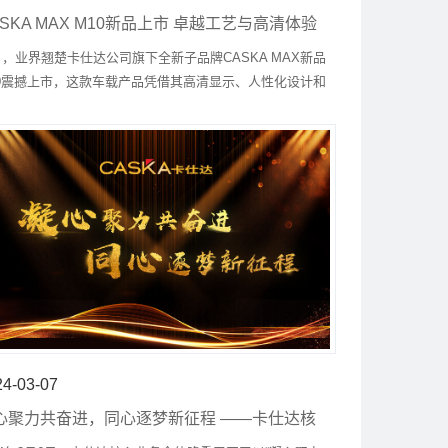
ASKA MAX M10新品上市 卓越工艺与高清体验
年度力作
日，业界翘楚卡仕达公司旗下全新子品牌CASKA MAX新品
10震撼上市，这款车载产品凭借其高清显示、人性化设计和
牌积淀的卓越品质，一亮相便引发市场热烈反响，无疑是
年度车载电子行业的巨献之作。
24-03-07
心聚力共奋进，同心逐梦新征程 ——卡仕达核
业务沟通会圆满召开